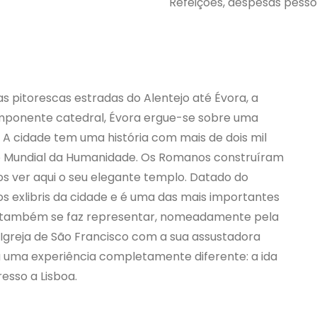
Refeições, despesas pessoa
as pitorescas estradas do Alentejo até Évora, a
 imponente catedral, Évora ergue-se sobre uma
 A cidade tem uma história com mais de dois mil
io Mundial da Humanidade. Os Romanos construíram
mos ver aqui o seu elegante templo. Datado do
s exlibris da cidade e é uma das mais importantes
al também se faz representar, nomeadamente pela
 Igreja de São Francisco com a sua assustadora
a uma experiência completamente diferente: a ida
esso a Lisboa.