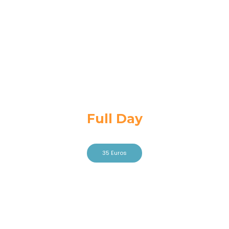
Lisbon
Private Tour
Full Day
35 Euros